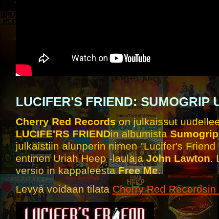
LUCIFER'S FRIEND: SUMOGRIP
Cherry Red Records
on julkaissut uudelle
LUCIFE'RS FRIEND
in albumista
Sumogrip
julkaistiin alunperin nimen "Lucifer's Friend
entinen Uriah Heep -laulaja
John Lawton
.
versio
in kappaleesta
Free Me
.
Levyä voidaan tilata
Cherry Red Recordsin n