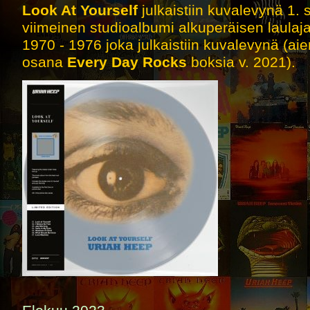
Look At Yourself
julkaistiin kuvalevynä 1.
viimeinen studioalbumi alkuperäisen laula
1970 - 1976 joka julkaistiin kuvalevynä (ai
osana
Every Day Rocks
boksia v. 2021).