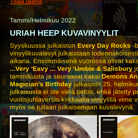
Tilaa täältä
Tammi/Helmikuu 2022
URIAH HEEP KUVAVINYYLIT
Syyskuussa julkaistun
Every Day Rocks
-b
vinyylikuvalevyt julkaistaan todennäköisest
aikana. Ensimmäisenä vuorossa olivat kaks
...Very 'Eavy ... Very 'Umble & Salisbury
j
tammikuuta ja seuraavat kaksi
Demons An
Magician's Birthday
julkaistiin 25. helmik
julkaisusta ei ole vielä tietoa, ehkä jätetty p
vuotisjuhlaversio kirkkaalla vinyylillä vime 
myös se tullaan julkaisemaan kuvalevynä.