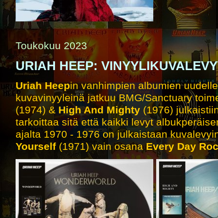
Toukokuu 2023
URIAH HEEP: VINYYLIKUVALEVY
Uriah Heep
in vanhimpien albumien uudelle
kuvavinyyleinä jatkuu BMG/Sanctuary toim
(1974) &
High And Mighty
(1976) julkaisti
tarkoittaa sitä että kaikki levyt albukperäis
ajalta 1970 - 1976 on julkaistaan kuvalevyi
Yourself
(1971) vain osana
Every Day Ro