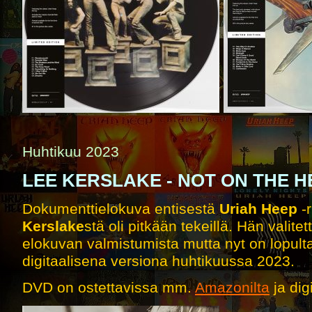
Huhtikuu 2023
LEE KERSLAKE - NOT ON THE H
Dokumenttielokuva entisestä
Uriah Heep
-
Kerslake
stä oli pitkään tekeillä. Hän valit
elokuvan valmistumista mutta nyt on lopulta
digitaalisena versiona huhtikuussa 2023.
DVD on ostettavissa mm.
Amazonilta
ja dig