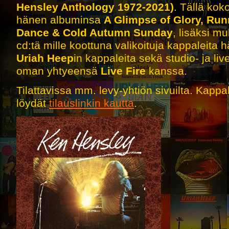
Hensley Anthology 1972-2021)
. Tällä ko
hänen albuminsa
A Glimpse of Glory, Run
Dance & Cold Autumn Sunday
, lisäksi m
cd:tä mille koottuna valikoituja kappaleita
Uriah Heep
in kappaleita sekä studio- ja l
oman yhtyeensä
Live Fire
kanssa.
Tilattavissa mm. levy-yhtiön sivuilta. Kappal
löydät
tilauslinkin kautta
.