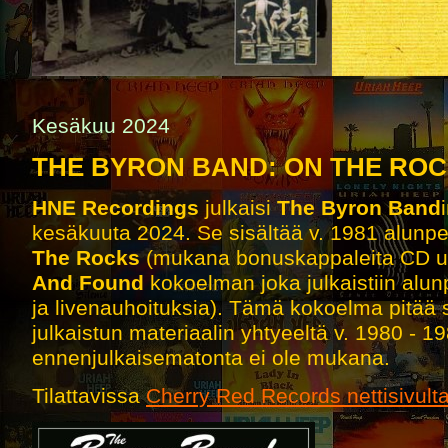
Kesäkuu 2024
THE BYRON BAND: ON THE ROCK
HNE Recordings
julkaisi
The Byron Band
kesäkuuta 2024. Se sisältää v. 1981 alunpe
The Rocks
(mukana bonuskappaleita CD uus
And Found
kokoelman joka julkaistiin alun
ja livenauhoituksia). Tämä kokoelma pitää 
julkaistun materiaalin yhtyeeltä v. 1980 - 
ennenjulkaisematonta ei ole mukana.
Tilattavissa
Cherry Red Records nettisivult