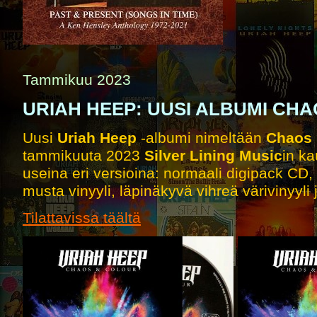
Tammikuu 2023
URIAH HEEP: UUSI ALBUMI CH
Uusi
Uriah Heep
-albumi nimeltään
Chaos 
tammikuuta 2023
Silver Lining Music
in ka
useina eri versioina: normaali digipack C
musta vinyyli, läpinäkyvä vihreä värivinyyli j
Tilattavissa täältä