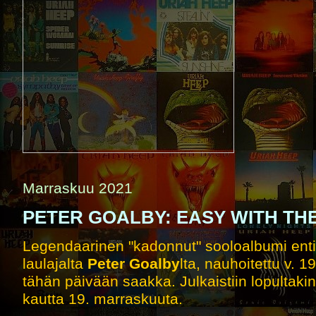
Marraskuu 2021
PETER GOALBY: EASY WITH TH
Legendaarinen "kadonnut" sooloalbumi ent
laulajalta
Peter Goalby
lta, nauhoitettu v. 
tähän päivään saakka. Julkaistiin lopultaki
kautta 19. marraskuuta.