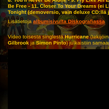
8. You'll Never Be Alone - 9. Fly Like An
Be Free - 11. Closer To Your Dreams (ei L
Tonight (demoversio, vain deluxe CD:llä j
Lisätietoja
albumisivulta Diskografiassa
Video toisesta singlestä
Hurricane
(tekijöi
Gilbrook
ja
Simon Pinto
) julkaistiin sama