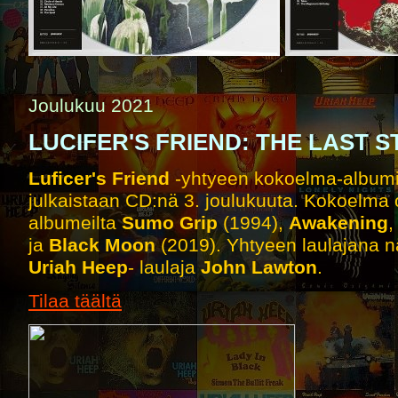
Joulukuu 2021
LUCIFER'S FRIEND: THE LAST 
Luficer's Friend
-yhtyeen kokoelma-album
julkaistaan CD:nä 3. joulukuuta. Kokoelma o
albumeilta
Sumo Grip
(1994),
Awakening
ja
Black Moon
(2019). Yhtyeen laulajana näi
Uriah Heep
- laulaja
John Lawton
.
Tilaa täältä