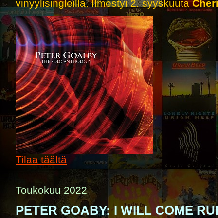
vinyylisingleillä. Ilmestyi 2. syyskuuta
Cher
Tilaa täältä
Toukokuu 2022
PETER GOABY: I WILL COME RU