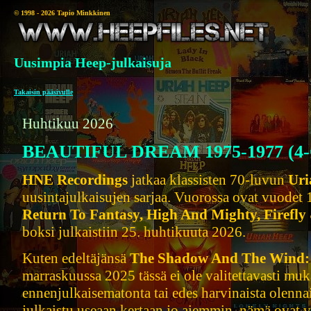
© 1998 - 2026 Tapio Minkkinen
Uusimpia Heep-julkaisuja
Takaisin pääsivulle
Huhtikuu 2026
BEAUTIFUL DREAM 1975-1977 (4-
HNE Recordings
jatkaa klassisten 70-luvun
Uri
uusintajulkaisujen sarjaa. Vuorossa ovat vuodet 
Return To Fantasy, High And Mighty, Firefly
boksi julkaistiin 25. huhtikuuta 2026.
Kuten edeltäjänsä
The Shadow And The Wind:
marraskuussa 2025 tässä ei ole valitettavasti mu
ennenjulkaisematonta tai edes harvinaista olennai
julkaistu useaan kertaan jo aiemmin, nämä ovat 