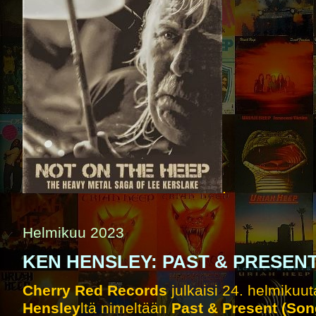
.
Helmikuu 2023
KEN HENSLEY: PAST & PRESENT
Cherry Red Records
julkaisi 24. helmikuu
Hensley
ltä nimeltään
Past & Present (Son