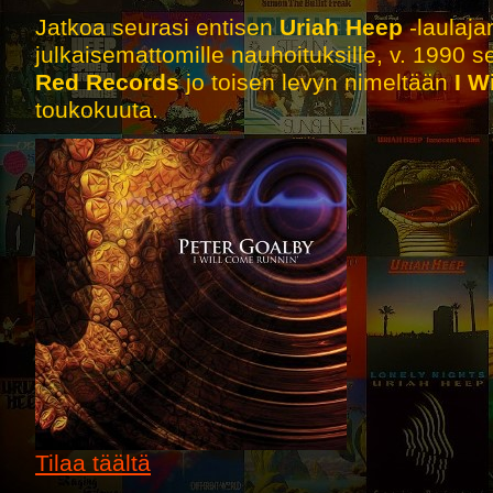
Jatkoa seurasi entisen
Uriah Heep
-laulaj
julkaisemattomille nauhoituksille, v. 1990 se
Red Records
jo toisen levyn nimeltään
I W
toukokuuta.
Tilaa täältä