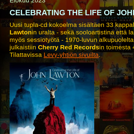
Elokuu 2023
CELEBRATING THE LIFE OF JO
Uusi tupla-cd kokoelma sisältäen 33 kappa
Lawton
in uralta - sekä sooloartistina että 
myös sessiotyötä - 1970-luvun alkupuolelt
julkaistiin
Cherry Red Records
in toimesta 
Tilattavissa
Levy-yhtiön sivuilta
.