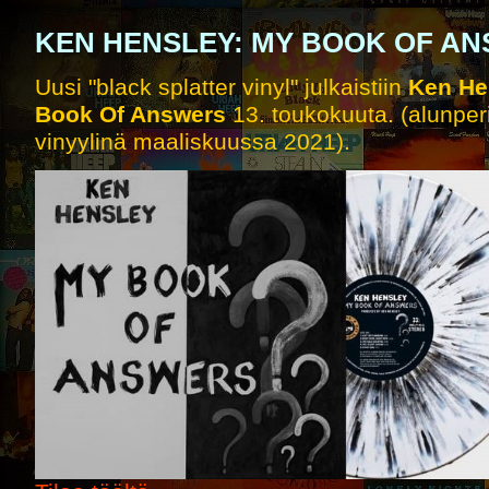
KEN HENSLEY: MY BOOK OF AN
Uusi "black splatter vinyl" julkaistiin
Ken He
Book Of Answers
13. toukokuuta. (alunperi
vinyylinä maaliskuussa 2021).