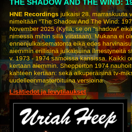
THE SHADOW AND THE WIND: 197
HNE Recordings
julkaisi 28. marraskuuta 
nimeltään "The Shadow And The Wind: 197
November 2025 (Kyllä, se on "shadow" eikä
nimessä mihin sillä viitataan). Mukana ei ol
ennenjulkaisematonta eikä edes harvinaisu
aiemmin erillisinä julkaisuina ilmestyneitä s
v. 1973 - 1974 samoissa kansissa. Kaikki o
kertaan aiemmin. Shepperton 1974 nauhoi
kahteen kertaan: sekä alkuperäisinä tv-mik
uudelleenmasteroituina versioina
Lisätiedot ja levytilaukset