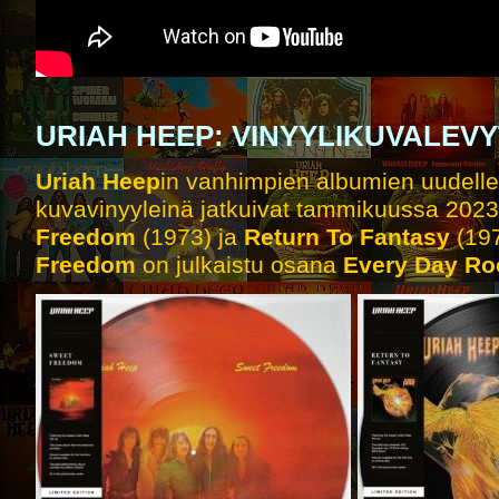
URIAH HEEP: VINYYLIKUVALEVY
Uriah Heep
in vanhimpien albumien uudelle
kuvavinyyleinä jatkuivat tammikuussa 2023
Freedom
(1973) ja
Return To Fantasy
(197
Freedom
on julkaistu osana
Every Day Ro