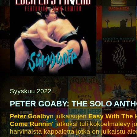
Syyskuu 2022
PETER GOABY: THE SOLO ANT
Peter Goalby
n julkaisujen
Easy With The 
Come Runnin'
jatkoksi tuli kokoelmalevy jo
harvinaista kappaletta jotka on julkaistu a